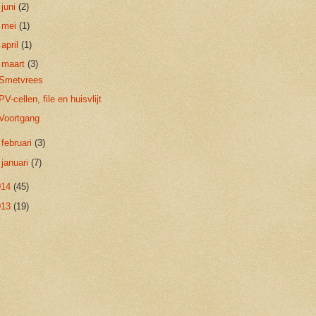
►
juni
(2)
►
mei
(1)
►
april
(1)
▼
maart
(3)
Smetvrees
PV-cellen, file en huisvlijt
Voortgang
►
februari
(3)
►
januari
(7)
014
(45)
013
(19)