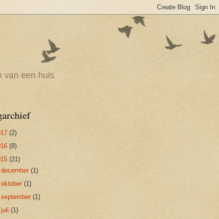
n van een huis
garchief
017
(2)
016
(8)
015
(21)
►
december
(1)
►
oktober
(1)
►
september
(1)
►
juli
(1)