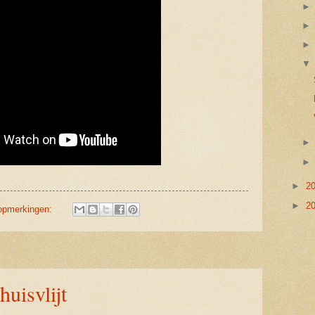
►
2
►
2
opmerkingen:
huisvlijt