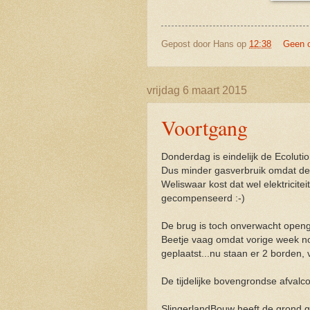
Gepost door
Hans
op
12:38
Geen 
vrijdag 6 maart 2015
Voortgang
Donderdag is eindelijk de Ecolutio
Dus minder gasverbruik omdat de 
Weliswaar kost dat wel elektricit
gecompenseerd :-)
De brug is toch onverwacht openge
Beetje vaag omdat vorige week n
geplaatst...nu staan er 2 borden,
De tijdelijke bovengrondse afvalco
SlingerlandBouw heeft de grond g