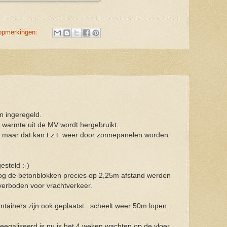
opmerkingen:
n ingeregeld.
warmte uit de MV wordt hergebruikt.
eit maar dat kan t.z.t. weer door zonnepanelen worden
steld :-)
og de betonblokken precies op 2,25m afstand werden
 verboden voor vrachtverkeer.
ntainers zijn ook geplaatst...scheelt weer 50m lopen.
eegaliseerd is nu is het 4 weken wachten op de vloer