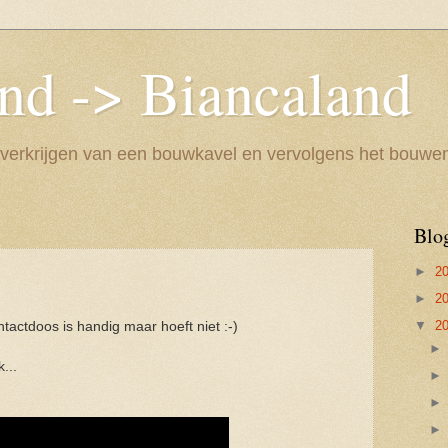
and -> Biancaland
 verkrijgen van een bouwkavel en vervolgens het bouwe
Blo
►
2
►
2
▼
2
tactdoos is handig maar hoeft niet :-)
...