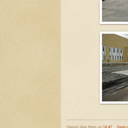
Gepost door
Hans
op
14:42
Geen 