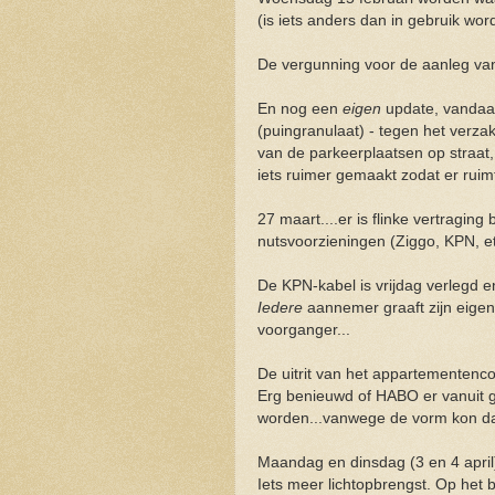
(is iets anders dan in gebruik w
De vergunning voor de aanleg van 
En nog een
eigen
update, vandaag
(puingranulaat) - tegen het verz
van de parkeerplaatsen op straat,
iets ruimer gemaakt zodat er ruim
27 maart....er is flinke vertraging
nutsvoorzieningen (Ziggo, KPN, e
De KPN-kabel is vrijdag verlegd
Iedere
aannemer graaft zijn eigen 
voorganger...
De uitrit van het appartementenc
Erg benieuwd of HABO er vanuit g
worden...vanwege de vorm kon dat 
Maandag en dinsdag (3 en 4 april)
Iets meer lichtopbrengst. Op het 