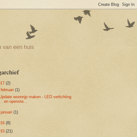
n van een huis
garchief
017
(2)
▼
februari
(1)
Update woonrijp maken - LED verlichting
en openste...
►
januari
(1)
016
(8)
015
(21)