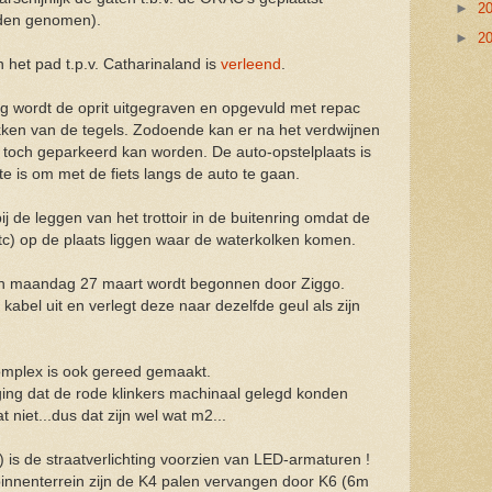
►
2
orden genomen).
►
2
het pad t.p.v. Catharinaland is
verleend
.
 wordt de oprit uitgegraven en opgevuld met repac
akken van de tegels. Zodoende kan er na het verdwijnen
 toch geparkeerd kan worden. De auto-opstelplaats is
te is om met de fiets langs de auto te gaan.
 bij de leggen van het trottoir in de buitenring omdat de
tc) op de plaats liggen waar de waterkolken komen.
 en maandag 27 maart wordt begonnen door Ziggo.
kabel uit en verlegt deze naar dezelfde geul als zijn
omplex is ook gereed gemaakt.
ing dat de rode klinkers machinaal gelegd konden
niet...dus dat zijn wel wat m2...
 is de straatverlichting voorzien van LED-armaturen !
binnenterrein zijn de K4 palen vervangen door K6 (6m