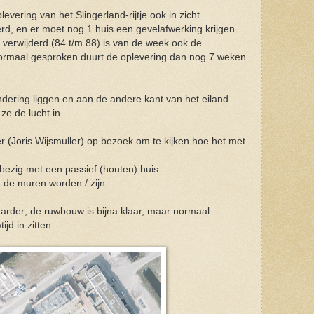
ering van het Slingerland-rijtje ook in zicht.
erd, en er moet nog 1 huis een gevelafwerking krijgen.
n verwijderd (84 t/m 88) is van de week ook de
rmaal gesproken duurt de oplevering dan nog 7 weken
ndering liggen en aan de andere kant van het eiland
e de lucht in.
(Joris Wijsmuller) op bezoek om te kijken hoe het met
bezig met een passief (houten) huis.
 de muren worden / zijn.
harder; de ruwbouw is bijna klaar, maar normaal
jd in zitten.