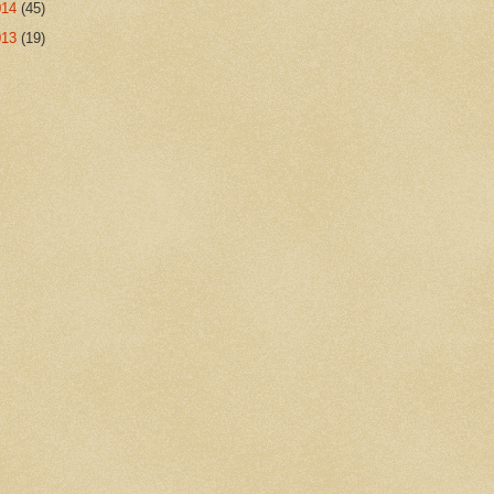
014
(45)
013
(19)