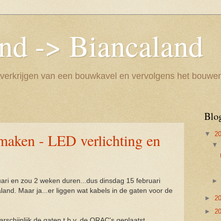
and -> Biancaland
 verkrijgen van een bouwkavel en vervolgens het bouwe
Blo
▼
2
maken - LED verlichting en
ri en zou 2 weken duren...dus dinsdag 15 februari
raland. Maar ja...er liggen wat kabels in de gaten voor de
►
2
►
2
schijnlijk de gaten t.b.v. de ORAC's geplaatst