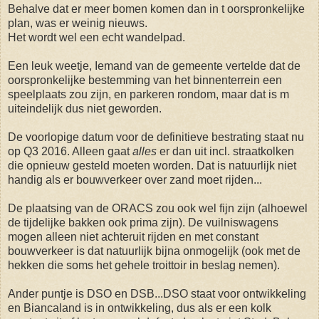
Behalve dat er meer bomen komen dan in t oorspronkelijke
plan, was er weinig nieuws.
Het wordt wel een echt wandelpad.
Een leuk weetje, Iemand van de gemeente vertelde dat de
oorspronkelijke bestemming van het binnenterrein een
speelplaats zou zijn, en parkeren rondom, maar dat is m
uiteindelijk dus niet geworden.
De voorlopige datum voor de definitieve bestrating staat nu
op Q3 2016. Alleen gaat
alles
er dan uit incl. straatkolken
die opnieuw gesteld moeten worden. Dat is natuurlijk niet
handig als er bouwverkeer over zand moet rijden...
De plaatsing van de ORACS zou ook wel fijn zijn (alhoewel
de tijdelijke bakken ook prima zijn). De vuilniswagens
mogen alleen niet achteruit rijden en met constant
bouwverkeer is dat natuurlijk bijna onmogelijk (ook met de
hekken die soms het gehele troittoir in beslag nemen).
Ander puntje is DSO en DSB...DSO staat voor ontwikkeling
en Biancaland is in ontwikkeling, dus als er een kolk