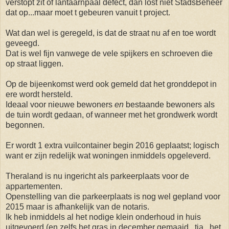
verstopt zit of lantaarnpaal defect, dan lost niet StadsBeheer
dat op...maar moet t gebeuren vanuit t project.
Wat dan wel is geregeld, is dat de straat nu af en toe wordt
geveegd.
Dat is wel fijn vanwege de vele spijkers en schroeven die
op straat liggen.
Op de bijeenkomst werd ook gemeld dat het gronddepot in
ere wordt hersteld.
Ideaal voor nieuwe bewoners
en
bestaande bewoners als
de tuin wordt gedaan, of wanneer met het grondwerk wordt
begonnen.
Er wordt 1 extra vuilcontainer begin 2016 geplaatst; logisch
want er zijn redelijk wat woningen inmiddels opgeleverd.
Theraland is nu ingericht als parkeerplaats voor de
appartementen.
Openstelling van die parkeerplaats is nog wel gepland voor
2015 maar is afhankelijk van de notaris.
Ik heb inmiddels al het nodige klein onderhoud in huis
uitgevoerd (en zelfs het gras in december gemaaid...tja...het