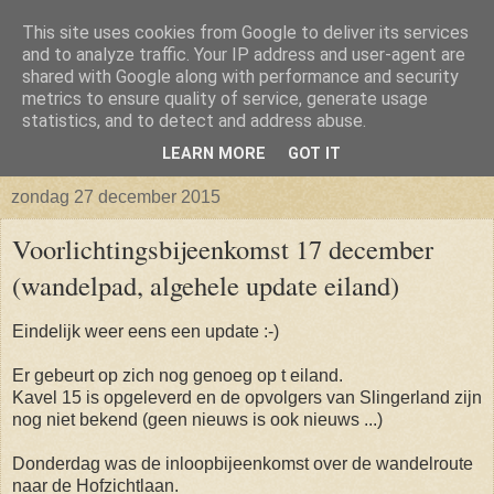
This site uses cookies from Google to deliver its services
Isabellaland -> Biancaland
and to analyze traffic. Your IP address and user-agent are
shared with Google along with performance and security
metrics to ensure quality of service, generate usage
De belevenissen omtrent het verkrijgen van een bouwkavel
statistics, and to detect and address abuse.
en vervolgens het bouwen van een huis
LEARN MORE
GOT IT
zondag 27 december 2015
Voorlichtingsbijeenkomst 17 december
(wandelpad, algehele update eiland)
Eindelijk weer eens een update :-)
Er gebeurt op zich nog genoeg op t eiland.
Kavel 15 is opgeleverd en de opvolgers van Slingerland zijn
nog niet bekend (geen nieuws is ook nieuws ...)
Donderdag was de inloopbijeenkomst over de wandelroute
naar de Hofzichtlaan.