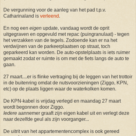
De vergunning voor de aanleg van het pad t.p.v.
Catharinaland is
verleend
.
En nog een
eigen
update, vandaag wordt de oprit
uitgegraven en opgevuld met repac (puingranulaat) - tegen
het verzakken van de tegels. Zodoende kan er na het
verdwijnen van de parkeerplaatsen op straat, toch
geparkeerd kan worden. De auto-opstelplaats is iets ruimer
gemaakt zodat er ruimte is om met de fiets langs de auto te
gaan.
27 maart....er is flinke vertraging bij de leggen van het trottoir
in de buitenring omdat de nutsvoorzieningen (Ziggo, KPN,
etc) op de plaats liggen waar de waterkolken komen.
De KPN-kabel is vrijdag verlegd en maandag 27 maart
wordt begonnen door Ziggo.
Iedere
aannemer graaft zijn eigen kabel uit en verlegt deze
naar dezelfde geul als zijn voorganger...
De uitrit van het appartementencomplex is ook gereed