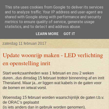
This site uses cookies from Google to deliver its services
Isabellaland -> Biancaland
and to analyze traffic. Your IP address and user-agent are
shared with Google along with performance and security
metrics to ensure quality of service, generate usage
De belevenissen omtrent het verkrijgen van een bouwkavel
statistics, and to detect and address abuse.
en vervolgens het bouwen van een huis
LEARN MORE
GOT IT
zaterdag 11 februari 2017
Update woonrijp maken - LED verlichting
en openstelling inrit
Start werkzaamheden was 1 februari en zou 2 weken
duren...dus dinsdag 15 februari trottoir binnenring af en inrit
Theraland. Maar ja...er liggen wat kabels in de gaten voor
de bomen en ietwat vorst.
Woensdag 15 februari worden waarschijnlijk de gaten t.b.v.
de ORAC's geplaatst
(is iets anders dan in gebruik worden genomen).