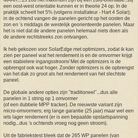
een oost-west orientatie kunnen er in theorie 24 op. In de
praktijk scheelt het 5% (volgens installateur - Hart 4 Solar);
in de ochtend vangen de panelen gericht op het oosten de
zon en 's middags de westelijk georienteerde panelen. Maar
het is niet dat de andere panelen helemaal niets doen als
de andere rechtstreeks zon ontvangen.
Ik heb gekozen voor SolarEdge met optimizers, zodat ik kan
zien per paneel wat het rendement is en de omvormer krijgt
een stabielere ingangsstroom/ Met de optimizers is de
opbrengst ook wat hoger. Zonder optimizers is de opbrengst
van het dak zo groot als het rendement van het slechtste
paneel.
De globale andere opties zijn "traditioneel"...dus alle
panelen in 1 string op 1 omvormer
(of een dubbele MPP tracker). De nieuwste variant zijn
micro-omvormers; erg lange garantie (25 jaar) maar wel een
iets lager rendement (er is een bepaalde opstartspanning
nodig...dus 's ochtends vroeg nog geen stroom).
Uit de fabriekstest bleek dat de 265 WP panelen (van