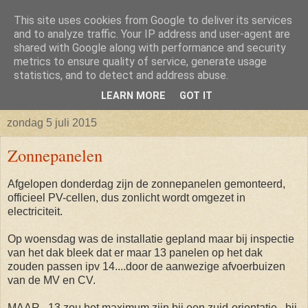
This site uses cookies from Google to deliver its services
Isabellaland -> Biancaland
and to analyze traffic. Your IP address and user-agent are
shared with Google along with performance and security
metrics to ensure quality of service, generate usage
De belevenissen omtrent het verkrijgen van een bouwkavel
statistics, and to detect and address abuse.
en vervolgens het bouwen van een huis
LEARN MORE
GOT IT
zondag 5 juli 2015
Zonnepanelen
Afgelopen donderdag zijn de zonnepanelen gemonteerd,
officieel PV-cellen, dus zonlicht wordt omgezet in
electriciteit.
Op woensdag was de installatie gepland maar bij inspectie
van het dak bleek dat er maar 13 panelen op het dak
zouden passen ipv 14....door de aanwezige afvoerbuizen
van de MV en CV.
MAAR...13 zou het maximum zijn bij een zuid-orientatie...bij