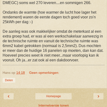
DMEGC) soms wel 270 leveren....en sommigen 266.
Ondanks de warmte (hoe warmer de lucht hoe lager het
rendement) waren de eerste dagen toch goed voor zo'n
25kWh per dag :-)
De aanleg was ook makkelijker omdat de meterkast al een
extra groep had, er was al een werkschakelaar aanwezig in
de technische ruimte en vanuit de technische ruimte was
6mm2 kabel getrokken (normaal is 2,5mm2). Dus mochten
er meer dan de huidige 16 panelen op moeten, dan kan dat.
Hoeveel precies weet ik niet meer...maar voorlopig kan ik
vooruit. Oh ja...er zat ook al een dakdoorvoer.
Hans
op
14:18
Geen opmerkingen:
Delen
‹
›
Homepage
Internetversie tonen