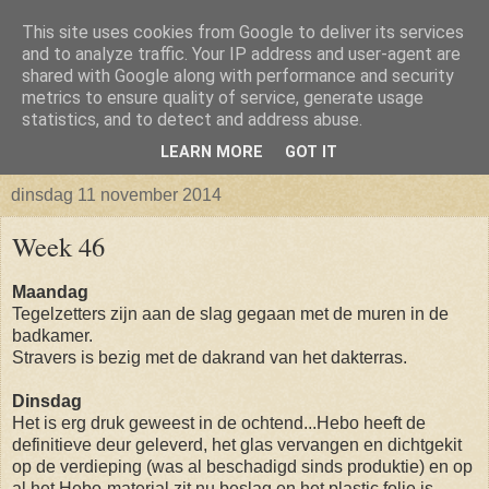
This site uses cookies from Google to deliver its services
Isabellaland -> Biancaland
and to analyze traffic. Your IP address and user-agent are
shared with Google along with performance and security
metrics to ensure quality of service, generate usage
De belevenissen omtrent het verkrijgen van een bouwkavel
statistics, and to detect and address abuse.
en vervolgens het bouwen van een huis
LEARN MORE
GOT IT
dinsdag 11 november 2014
Week 46
Maandag
Tegelzetters zijn aan de slag gegaan met de muren in de
badkamer.
Stravers is bezig met de dakrand van het dakterras.
Dinsdag
Het is erg druk geweest in de ochtend...Hebo heeft de
definitieve deur geleverd, het glas vervangen en dichtgekit
op de verdieping (was al beschadigd sinds produktie) en op
al het Hebo-material zit nu beslag en het plastic folie is