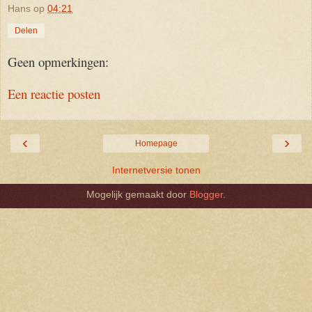
Hans
op
04:21
Delen
Geen opmerkingen:
Een reactie posten
‹
›
Homepage
Internetversie tonen
Mogelijk gemaakt door
Blogger
.