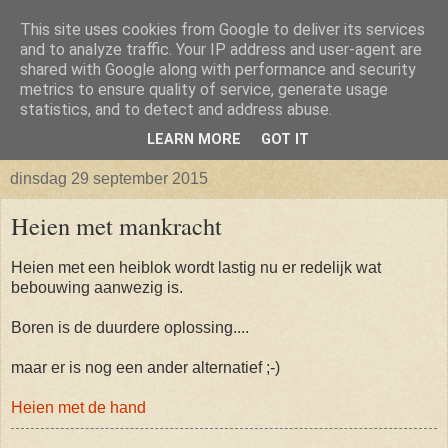
This site uses cookies from Google to deliver its services
Isabellaland -> Biancaland
and to analyze traffic. Your IP address and user-agent are
shared with Google along with performance and security
metrics to ensure quality of service, generate usage
De belevenissen omtrent het verkrijgen van een bouwkavel
statistics, and to detect and address abuse.
en vervolgens het bouwen van een huis
LEARN MORE
GOT IT
dinsdag 29 september 2015
Heien met mankracht
Heien met een heiblok wordt lastig nu er redelijk wat
bebouwing aanwezig is.
Boren is de duurdere oplossing....
maar er is nog een ander alternatief ;-)
Heien met de hand