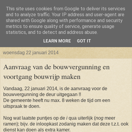
This site uses cookies from Google to deliver its services
Isabellaland -> Biancaland
and to analyze traffic. Your IP address and user-agent are
shared with Google along with performance and security
metrics to ensure quality of service, generate usage
De belevenissen omtrent het verkrijgen van een bouwkavel
statistics, and to detect and address abuse.
en vervolgens het bouwen van een huis
LEARN MORE
GOT IT
woensdag 22 januari 2014
Aanvraag van de bouwvergunning en
voortgang bouwrijp maken
Vandaag, 22 januari 2014, is de aanvraag voor de
bouwvergunning de deur uitgegaan !!
De gemeente heeft nu max. 8 weken de tijd om een
uitspraak te doen.
Nog wat laatste puntjes op de
i
qua uiterlijk (
nog
meer
ramen); bijv. de inloopkast zodanig maken dat deze t.z.t. ook
dienst kan doen als extra kamer.