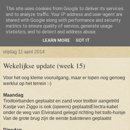
This site uses cookies from Google to deliver its services
Isabellaland -> Biancaland
and to analyze traffic. Your IP address and user-agent are
shared with Google along with performance and security
metrics to ensure quality of service, generate usage
De belevenissen omtrent het verkrijgen van een bouwkavel
statistics, and to detect and address abuse.
en vervolgens het bouwen van een huis
LEARN MORE
GOT IT
vrijdag 11 april 2014
Wekelijkse update (week 15)
Voor het oog kleine vooruitgang, maar er lopen nog genoeg
werklui op het terrein :-)
Maandag
Troittoirbanden geplaatst en zand voor troittoir aangetrild
Kastje van Ziggo is ook (opeens) geplaatst
Electra-kabel
onder de weg van Elviraland gelegd richting het trafo-huisje
Van de grote brug zijn de eerste bakstenen geplaatst
Dinsdag