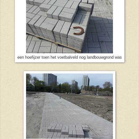
een hoefijzer toen het voetbalveld nog landbouwgrond was