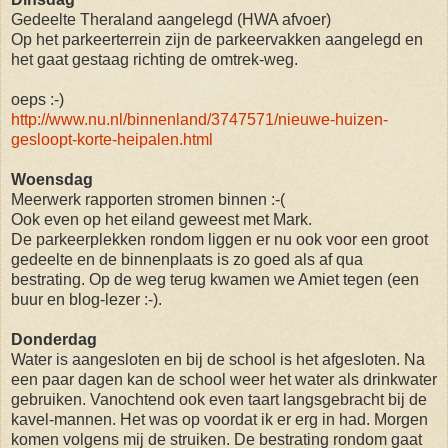
Gedeelte Theraland aangelegd (HWA afvoer)
Op het parkeerterrein zijn de parkeervakken aangelegd en
het gaat gestaag richting de omtrek-weg.
oeps :-)
http://www.nu.nl/binnenland/3747571/nieuwe-huizen-
gesloopt-korte-heipalen.html
Woensdag
Meerwerk rapporten stromen binnen :-(
Ook even op het eiland geweest met Mark.
De parkeerplekken rondom liggen er nu ook voor een groot
gedeelte en de binnenplaats is zo goed als af qua
bestrating. Op de weg terug kwamen we Amiet tegen (een
buur en blog-lezer :-).
Donderdag
Water is aangesloten en bij de school is het afgesloten. Na
een paar dagen kan de school weer het water als drinkwater
gebruiken. Vanochtend ook even taart langsgebracht bij de
kavel-mannen. Het was op voordat ik er erg in had. Morgen
komen volgens mij de struiken. De bestrating rondom gaat