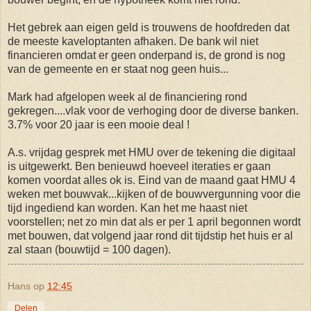
Het gebrek aan eigen geld is trouwens de hoofdreden dat
de meeste kaveloptanten afhaken. De bank wil niet
financieren omdat er geen onderpand is, de grond is nog
van de gemeente en er staat nog geen huis...
Mark had afgelopen week al de financiering rond
gekregen....vlak voor de verhoging door de diverse banken.
3.7% voor 20 jaar is een mooie deal !
A.s. vrijdag gesprek met HMU over de tekening die digitaal
is uitgewerkt. Ben benieuwd hoeveel iteraties er gaan
komen voordat alles ok is. Eind van de maand gaat HMU 4
weken met bouwvak...kijken of de bouwvergunning voor die
tijd ingediend kan worden. Kan het me haast niet
voorstellen; net zo min dat als er per 1 april begonnen wordt
met bouwen, dat volgend jaar rond dit tijdstip het huis er al
zal staan (bouwtijd = 100 dagen).
Hans
op
12:45
Delen