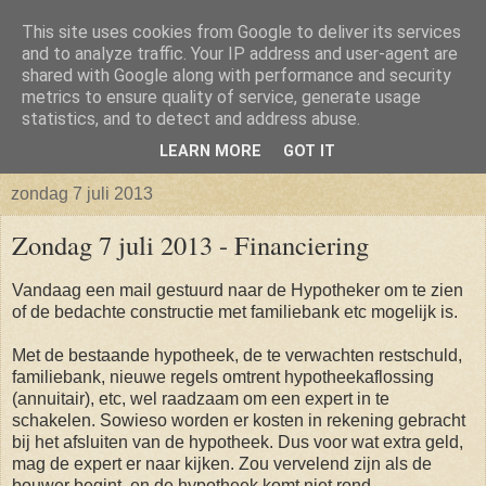
This site uses cookies from Google to deliver its services
Isabellaland -> Biancaland
and to analyze traffic. Your IP address and user-agent are
shared with Google along with performance and security
metrics to ensure quality of service, generate usage
De belevenissen omtrent het verkrijgen van een bouwkavel
statistics, and to detect and address abuse.
en vervolgens het bouwen van een huis
LEARN MORE
GOT IT
zondag 7 juli 2013
Zondag 7 juli 2013 - Financiering
Vandaag een mail gestuurd naar de Hypotheker om te zien
of de bedachte constructie met familiebank etc mogelijk is.
Met de bestaande hypotheek, de te verwachten restschuld,
familiebank, nieuwe regels omtrent hypotheekaflossing
(annuitair), etc, wel raadzaam om een expert in te
schakelen. Sowieso worden er kosten in rekening gebracht
bij het afsluiten van de hypotheek. Dus voor wat extra geld,
mag de expert er naar kijken. Zou vervelend zijn als de
bouwer begint, en de hypotheek komt niet rond.