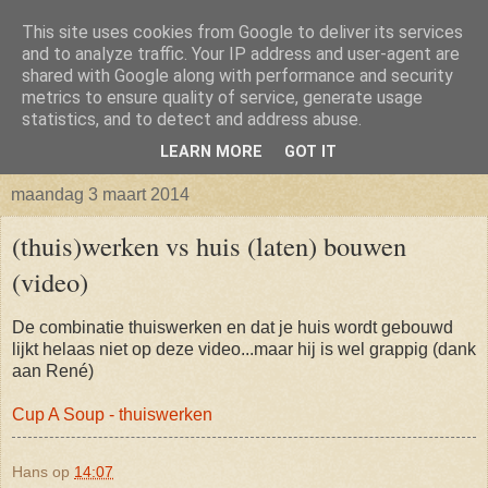
This site uses cookies from Google to deliver its services
Isabellaland -> Biancaland
and to analyze traffic. Your IP address and user-agent are
shared with Google along with performance and security
metrics to ensure quality of service, generate usage
De belevenissen omtrent het verkrijgen van een bouwkavel
statistics, and to detect and address abuse.
en vervolgens het bouwen van een huis
LEARN MORE
GOT IT
maandag 3 maart 2014
(thuis)werken vs huis (laten) bouwen
(video)
De combinatie thuiswerken en dat je huis wordt gebouwd
lijkt helaas niet op deze video...maar hij is wel grappig (dank
aan René)
Cup A Soup - thuiswerken
Hans
op
14:07