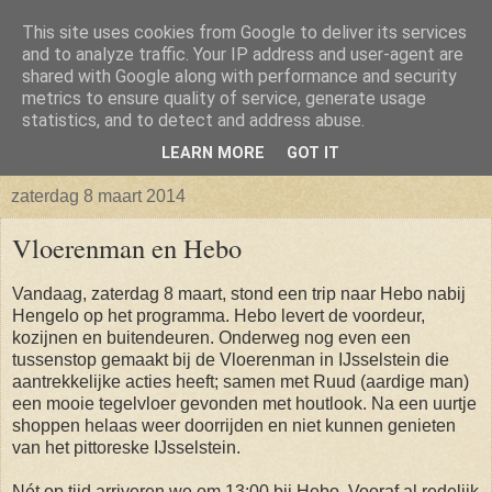
This site uses cookies from Google to deliver its services
Isabellaland -> Biancaland
and to analyze traffic. Your IP address and user-agent are
shared with Google along with performance and security
metrics to ensure quality of service, generate usage
De belevenissen omtrent het verkrijgen van een bouwkavel
statistics, and to detect and address abuse.
en vervolgens het bouwen van een huis
LEARN MORE
GOT IT
zaterdag 8 maart 2014
Vloerenman en Hebo
Vandaag, zaterdag 8 maart, stond een trip naar Hebo nabij
Hengelo op het programma. Hebo levert de voordeur,
kozijnen en buitendeuren. Onderweg nog even een
tussenstop gemaakt bij de Vloerenman in IJsselstein die
aantrekkelijke acties heeft; samen met Ruud (aardige man)
een mooie tegelvloer gevonden met houtlook. Na een uurtje
shoppen helaas weer doorrijden en niet kunnen genieten
van het pittoreske IJsselstein.
Nét op tijd arriveren we om 13:00 bij Hebo. Vooraf al redelijk