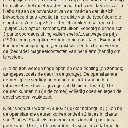
bepaalt wat het moet worden, maar toch weer keuzes zat :-)
Hebo zit aan de bovenkant van de markt en dat uit zich
bijvoorbeeld qua kwaliteit in de dikte van de (voor)deur die
standaard 7cm is ipv 5cm, sleutels omkeerbaar en met
"putjes". De opties: screens, rolluiken, volledig electronisch
3 punts voordeursluiting vallen snel af...vanwege de prijs
(1500+ euro per optie). Horren komen ook later. Eventueel
kunnen er uitsparingen gemaakt worden ten behoeve van
de (bedrade) magneetcontacten van het alarm (handig om
te weten).
Alle deuren worden nagelopen op draairichting (en zonodig
aangepast zoals de deur in de garage). De openslaande
deuren op de verdieping openen nu ook naar buiten
(alhoewel eerst werd gezegd dat dit moeilijk werd). De
deuren kunnen nu (in de zomer) volledig open en tegen de
gevel worden
vastgezet
.
Kleur voordeur wordt RAL8022 (lekker belangrijk ;-) ) en bij
de openslaande deuren komen onderin 2 latjes in plaats
van 3 latjes. Staat iets moderner en is toevallig ook iets
goedkoper. De zijlichten worden iets smaller zodat van de